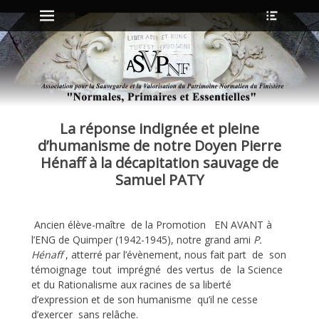
Menu principal
Ouvrir
Aller
l’en-
au
tête
contenu
ollapse
hild
enu
La réponse indignée et pleine
ollapse
hild
d’humanisme de notre Doyen Pierre
enu
Hénaff à la décapitation sauvage de
Samuel PATY
ollapse
hild
enu
Ancien élève-maître de la Promotion EN AVANT à
ollapse
l’ENG de Quimper (1942-1945), notre grand ami
P.
hild
Hénaff
, atterré par l’évènement, nous fait part de son
enu
témoignage tout imprégné des vertus de la Science
et du Rationalisme aux racines de sa liberté
d’expression et de son humanisme qu’il ne cesse
d’exercer sans relâche.