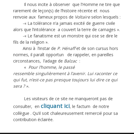
Il nous incite à observer que l’Homme ne tire que
rarement de leçon(s) de l’histoire récente et nous
renvoie aux fameux propos de
Voltaire
selon lesquels :
-« La tolérance n’a jamais excité de guerre civile
alors que l’intolérance a couvert la terre de carnages ».
-« Le fanatisme est un monstre qui ose se dire le
fils de la religion ».
Ainsi à l’instar de
P. Hénaff
et de son cursus hors
normes, il paraît opportun de rappeler, en pareilles
circonstances, l’adage de
Balzac
:
«
Pour l’homme, le passé
ressemble singulièrement à l’avenir. Lui raconter ce
qui fut, n’est-ce pas presque toujours lui dire ce qui
sera ? ».
Les visiteurs de ce site ne manqueront pas de
cliquant ici
consulter, en
, le factum de notre
collègue . Qu’il soit chaleureusement remercié pour sa
contribution éclairée.