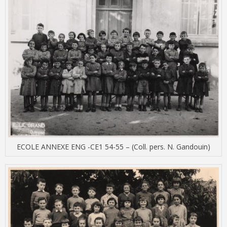
ECOLE ANNEXE ENG -CE1 54-55 – (Coll. pers. N. Gandouin)