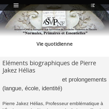
Menu principal
Ouvrir
Aller
l’en-
au
tête
contenu
ollapse
hild
enu
Vie quotidienne
ollapse
hild
enu
Eléments biographiques de Pierre
ollapse
Jakez Hélias
hild
enu
et prolongements
ollapse
hild
enu
(langue, école, identité)
Pierre Jakez Hélias, Professeur emblématique à