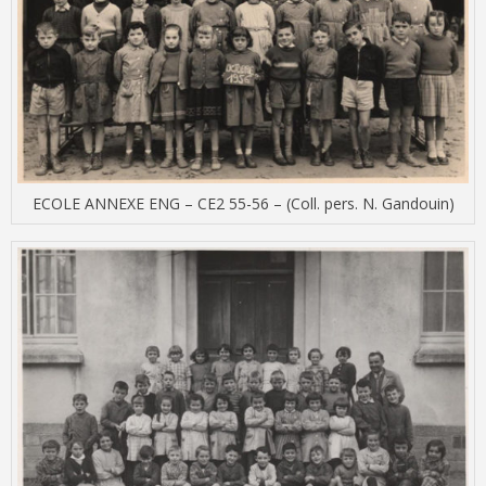
ECOLE ANNEXE ENG – CE2 55-56 – (Coll. pers. N. Gandouin)