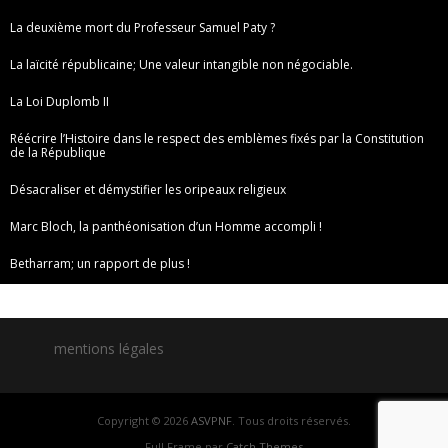
La deuxième mort du Professeur Samuel Paty ?
La laïcité républicaine; Une valeur intangible non négociable.
La Loi Duplomb II
Réécrire l’Histoire dans le respect des emblèmes fixés par la Constitution
de la République
Désacraliser et démystifier les oripeaux religieux
Marc Bloch, la panthéonisation d’un Homme accompli !
Betharram; un rapport de plus !
mentions légales
Copyright © 2026
ASVPNF
. Tous droits réservés.
Full Frame par
Catch Themes