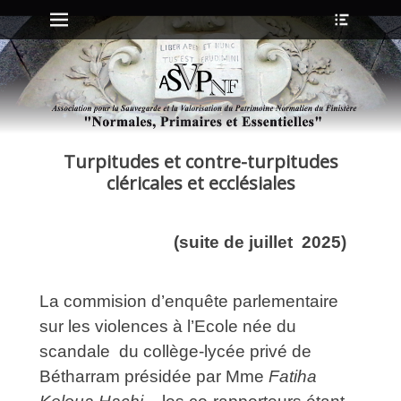
Menu principal
Ouvrir
Aller
l’en-
au
tête
contenu
ollapse
hild
enu
Turpitudes et contre-turpitudes
ollapse
hild
cléricales et ecclésiales
enu
(suite de juillet 2025)
ollapse
hild
enu
ollapse
La commision d’enquête parlementaire
hild
enu
sur les violences à l’Ecole née du
scandale du collège-lycée privé de
Bétharram présidée par Mme
Fatiha