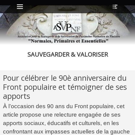
Menu principal
Ouvrir
Aller
l’en-
au
tête
contenu
ollapse
hild
enu
SAUVEGARDER & VALORISER
ollapse
hild
enu
Pour célébrer le 90è anniversaire du
ollapse
Front populaire et témoigner de ses
hild
enu
apports
ollapse
hild
À l’occasion des 90 ans du Front populaire, cet
enu
article propose une relecture engagée de ses
apports sociaux, éducatifs et culturels, en les
confrontant aux impasses actuelles de la gauche