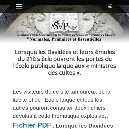
Menu principal
Ouvrir
Aller
l’en-
au
tête
contenu
ollapse
hild
enu
Lorsque les Davidées et leurs émules
ollapse
hild
du 21è siècle ouvrent les portes de
enu
l’école publique laïque aux « ministres
des cultes ».
ollapse
hild
enu
Les visiteurs de ce site ,amoureux de la
ollapse
hild
laïcité et de l’Ecole laïque et tous les
enu
autres pouront consulter deux fichiers
dévolus à cette thématique explosive…
Fichier PDF
.
Lorsque les Davidées