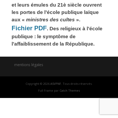
et leurs émules du 21è siècle ouvrent
les portes de l’école publique laïque
aux «
ministres des cultes
»
.
Fichier PDF
.
Des religieux à l’école
publique : le symptôme de
l’affaiblissement de la République.
mentions légales
Copyright © 2026
ASVPNF
. Tous droits réservés.
Full Frame par
Catch Themes