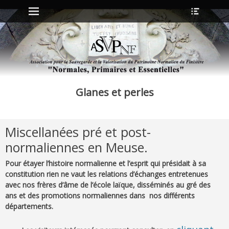
Menu principal
Ouvrir
Aller
l’en-
au
tête
contenu
ollapse
hild
enu
Glanes et perles
ollapse
hild
enu
Miscellanées pré et post-
ollapse
normaliennes en Meuse.
hild
enu
Pour étayer l’histoire normalienne et l’esprit qui présidait à sa
ollapse
constitution rien ne vaut les relations d’échanges entretenues
hild
enu
avec nos frères d’âme de l’école laïque, disséminés au gré des
ans et des promotions normaliennes dans nos différents
départements.