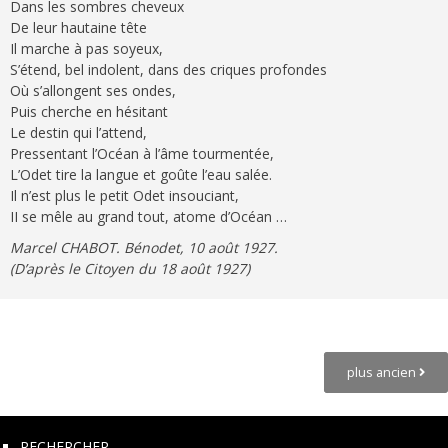
Dans les sombres cheveux
De leur hautaine tête
Il marche à pas soyeux,
S’étend, bel indolent, dans des criques profondes
Où s’allongent ses ondes,
Puis cherche en hésitant
Le destin qui l’attend,
Pressentant l’Océan à l’âme tourmentée,
L’Odet tire la langue et goûte l’eau salée.
Il n’est plus le petit Odet insouciant,
II se mêle au grand tout, atome d’Océan …
Marcel CHABOT. Bénodet, 10 août 1927.
(D’après le Citoyen du 18 août 1927)
Posts
Navigation
plus ancien
RECHERCHER…