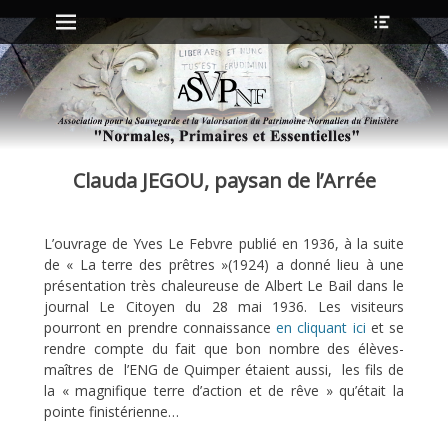
Menu principal
Ouvrir
Aller
l’en-
au
tête
contenu
ollapse
hild
enu
Clauda JEGOU, paysan de l’Arrée
ollapse
hild
enu
L’ouvrage de Yves Le Febvre publié en 1936, à la suite
de « La terre des prêtres »(1924) a donné lieu à une
ollapse
présentation très chaleureuse de Albert Le Bail dans le
hild
journal Le Citoyen du 28 mai 1936. Les visiteurs
enu
pourront en prendre connaissance
en cliquant ici
et se
ollapse
hild
rendre compte du fait que bon nombre des élèves-
enu
maîtres de l’ENG de Quimper étaient aussi, les fils de
la « magnifique terre d’action et de rêve » qu’était la
pointe finistérienne…