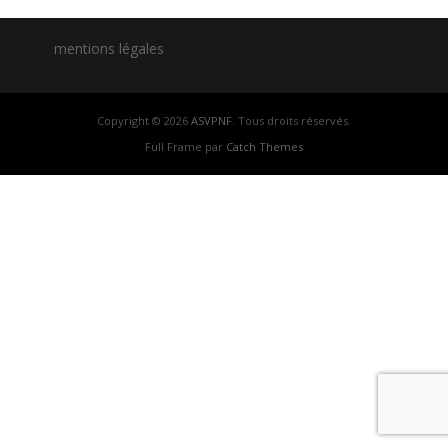
mentions légales
Copyright © 2026
ASVPNF
. Tous droits réservés.
Full Frame par
Catch Themes