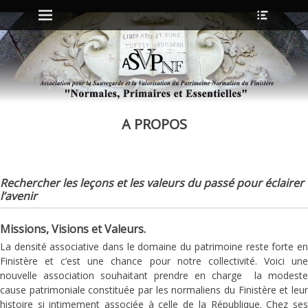
Menu principal
Ouvrir
Aller
l’en-
au
tête
contenu
ollapse
hild
enu
A PROPOS
ollapse
hild
enu
-
Rechercher les leçons et les valeurs du passé pour éclairer
ollapse
l’avenir
hild
enu
ollapse
Missions, Visions et Valeurs.
hild
enu
La densité associative dans le domaine du patrimoine reste forte en
Finistère et c’est une chance pour notre collectivité. Voici une
nouvelle association souhaitant prendre en charge la modeste
cause patrimoniale constituée par les normaliens du Finistère et leur
histoire si intimement associée à celle de la République. Chez ses