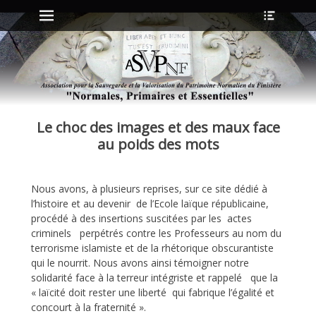
Menu principal
Ouvrir
Aller
l’en-
au
tête
contenu
ollapse
hild
enu
Le choc des images et des maux face
ollapse
hild
au poids des mots
enu
Nous avons, à plusieurs reprises, sur ce site dédié à
ollapse
l’histoire et au devenir de l’Ecole laïque républicaine,
hild
enu
procédé à des insertions suscitées par les actes
ollapse
criminels perpétrés contre les Professeurs au nom du
hild
terrorisme islamiste et de la rhétorique obscurantiste
enu
qui le nourrit. Nous avons ainsi témoigner notre
solidarité face à la terreur intégriste et rappelé que la
« laïcité doit rester une liberté qui fabrique l’égalité et
concourt à la fraternité ».