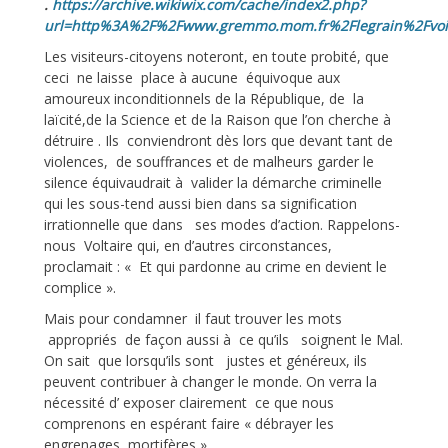
.
https://archive.wikiwix.com/cache/index2.php?
url=http%3A%2F%2Fwww.gremmo.mom.fr%2Flegrain%2Fvoi
Les visiteurs-citoyens noteront, en toute probité, que
ceci ne laisse place à aucune équivoque aux
amoureux inconditionnels de la République, de la
laïcité,de la Science et de la Raison que l’on cherche à
détruire . Ils conviendront dès lors que devant tant de
violences, de souffrances et de malheurs garder le
silence équivaudrait à valider la démarche criminelle
qui les sous-tend aussi bien dans sa signification
irrationnelle que dans ses modes d’action. Rappelons-
nous Voltaire qui, en d’autres circonstances,
proclamait : « Et qui pardonne au crime en devient le
complice ».
Mais pour condamner il faut trouver les mots
appropriés de façon aussi à ce qu’ils soignent le Mal.
On sait que lorsqu’ils sont justes et généreux, ils
peuvent contribuer à changer le monde. On verra la
nécessité d’ exposer clairement ce que nous
comprenons en espérant faire « débrayer les
engrenages mortifères ».