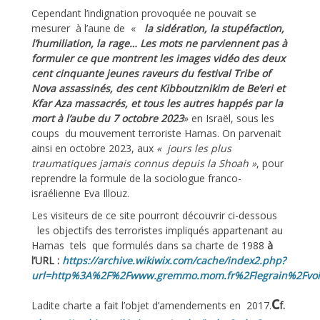
Cependant l’indignation provoquée ne pouvait se
mesurer à l’aune de «
la sidération, la stupéfaction,
l’humiliation, la rage… Les mots ne parviennent pas à
formuler ce que montrent les images vidéo des deux
cent cinquante jeunes raveurs du festival Tribe of
Nova assassinés, des cent Kibboutznikim de Be’eri et
Kfar Aza massacrés, et tous les autres happés par la
mort à l’aube du 7 octobre 2023
» en Israël, sous les
coups du mouvement terroriste Hamas. On parvenait
ainsi en octobre 2023, aux
« jours les plus
traumatiques jamais connus depuis la Shoah »
, pour
reprendre la formule de la sociologue franco-
israélienne Eva Illouz.
Les visiteurs de ce site pourront découvrir ci-dessous
les objectifs des terroristes impliqués appartenant au
Hamas tels que formulés dans sa charte de 1988
à
l’URL :
https://archive.wikiwix.com/cache/index2.php?
url=http%3A%2F%2Fwww.gremmo.mom.fr%2Flegrain%2Fvoi
c
Ladite charte a fait l’objet d’amendements en 2017.
f.