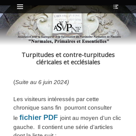
Menu principal
Ouvrir
Aller
l’en-
au
tête
contenu
ollapse
hild
enu
Turpitudes et contre-turpitudes
ollapse
hild
cléricales et ecclésiales
enu
(
Suite au 6 juin 2024)
ollapse
hild
enu
Les visiteurs intéressés par cette
ollapse
hild
chronique sans fin pourront consulter
enu
fichier PDF
le
joint au moyen d’un clic
gauche. Il contient une série d’articles
dont la liste suit :