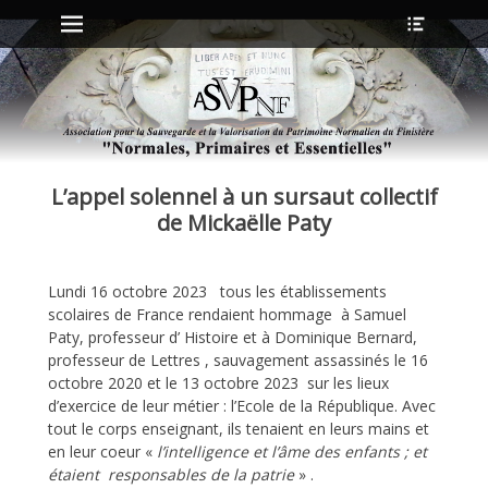
Menu principal
Ouvrir
Aller
l’en-
au
tête
contenu
ollapse
hild
enu
L’appel solennel à un sursaut collectif
ollapse
hild
de Mickaëlle Paty
enu
Lundi 16 octobre 2023 tous les établissements
ollapse
scolaires de France rendaient hommage à Samuel
hild
enu
Paty, professeur d’ Histoire et à Dominique Bernard,
ollapse
professeur de Lettres , sauvagement assassinés le 16
hild
octobre 2020 et le 13 octobre 2023 sur les lieux
enu
d’exercice de leur métier : l’Ecole de la République.
Avec
tout le corps enseignant, ils tenaient en leurs mains et
en leur coeur «
l’intelligence et l’âme des enfants ; et
étaient responsables de la patrie
» .