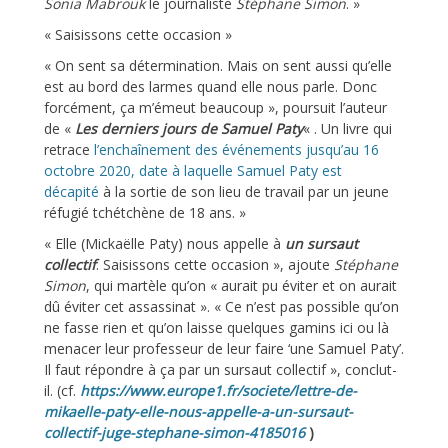
Sonia Mabrouk
le journaliste
Stéphane Simon
. »
« Saisissons cette occasion »
« On sent sa détermination. Mais on sent aussi qu’elle
est au bord des larmes quand elle nous parle. Donc
forcément, ça m’émeut beaucoup », poursuit l’auteur
de «
Les derniers jours de Samuel Paty
« . Un livre qui
retrace
l’enchaînement des événements jusqu’au 16
octobre 2020, date à laquelle Samuel Paty est
décapité
à la sortie de son lieu de travail par un jeune
réfugié tchétchène de 18 ans. »
« Elle (Mickaëlle Paty) nous appelle à
un sursaut
collectif
. Saisissons cette occasion », ajoute
Stéphane
Simon
, qui martèle qu’on « aurait pu éviter et on aurait
dû éviter cet assassinat ». « Ce n’est pas possible qu’on
ne fasse rien et qu’on laisse quelques gamins ici ou là
menacer leur professeur de leur faire ‘une Samuel Paty’.
Il faut répondre à ça par un sursaut collectif », conclut-
il.
(cf.
https://www.europe1.fr/societe/lettre-de-
mikaelle-paty-elle-nous-appelle-a-un-sursaut-
collectif-juge-stephane-simon-4185016
)