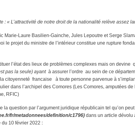
e : « L’attractivité de notre droit de la nationalité relève assez
lic Marie-Laure Basilien-Gainche, Jules Lepoutre et Serge Slam
i le projet du ministre de l’intérieur constitue une rupture fon
ituer l’état des lieux de problèmes complexes mais on devine 
est pas la seule) ayant
à assurer l’ordre au sein de ce départem
 la citoyenneté francaise à toute personne parvenue à s’implanter
gulier dans l’archipel des Comores (Les Comores, amputées de
ue, RFIC)
e la question par l’argument juridique républicain tel qu’on peut
ee.fr/fr/metadonnees/definition/c1796)
dans un article dévolu à
 du 10 février 2022 :