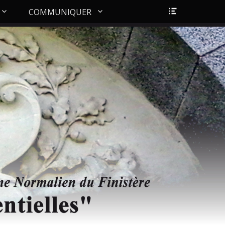
Ouvrir/Fer
COMMUNIQUER
l’en-
tête