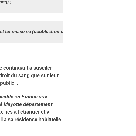
ang) ;
est lui-même né (double droit du sol).
e continuant à susciter
 droit du sang que sur leur
 public .
licable en France aux
s à Mayotte département
 nés à l’étranger et y
’il a sa résidence habituelle