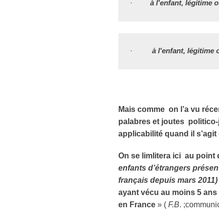
·         
à l'enfant, légitime 
·         
 à l'enfant, légitim
Mais comme on l’a vu récem
palabres et joutes politico-
applicabilité quand il s’agi
On se limlitera ici au point
enfants d’étrangers présen
français depuis mars 2011) 
ayant vécu au moins 5 ans 
en
France
» (
F.B
. ;communic