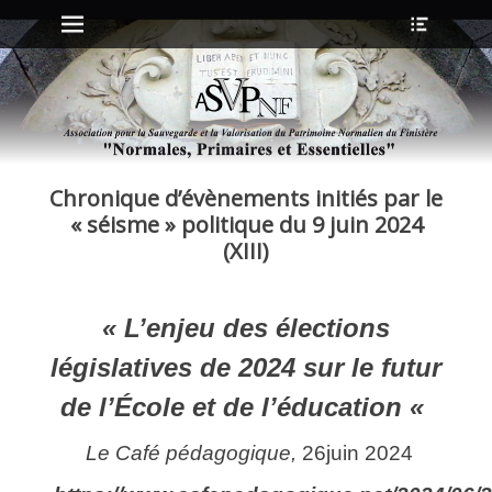
Menu principal
Ouvrir
Aller
l’en-
au
tête
contenu
ollapse
hild
enu
Chronique d’évènements initiés par le
ollapse
hild
« séisme » politique du 9 juin 2024
enu
(XIII)
ollapse
hild
« L’enjeu des élections
enu
ollapse
législatives de 2024 sur le futur
hild
enu
de l’École et de l’éducation «
Le Café pédagogique,
26juin 2024