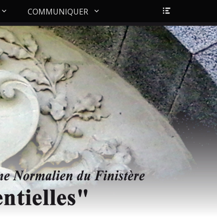
Ouvrir/Fer
COMMUNIQUER
l’en-
tête