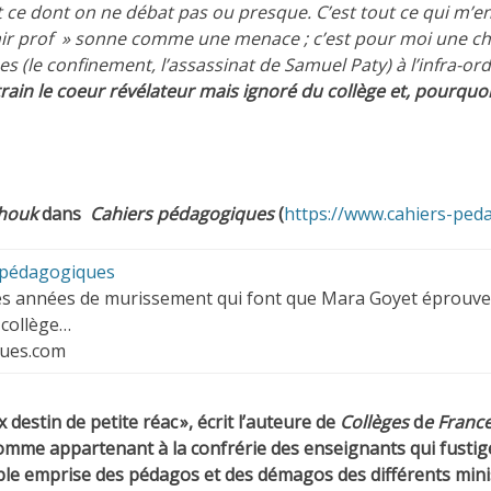
out ce dont on ne débat pas ou presque. C’est tout ce qui m
finir prof » sonne comme une menace ; c’est pour moi une c
(le confinement, l’assassinat de Samuel Paty) à l’infra-ordin
rain le coeur révélateur mais ignoré du collège et, pourquoi 
chouk
dans
Cahiers pédagogiques
(
https://www.cahiers-peda
s pédagogiques
des années de murissement qui font que Mara Goyet éprouve 
 collège…
ues.com
x destin de petite réac »,
écrit l’auteure de
Collèges
d
e Franc
omme appartenant à la confrérie des enseignants qui fustigeai
ble emprise des pédagos et des démagos des différents mini