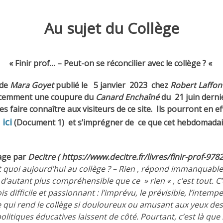
Au sujet du Collège
« Finir prof… – Peut-on se réconcilier avec le collège ? «
 de
Mara Goyet
publié le 5 janvier 2023 chez
Robert Laffon
 récemment une coupure du
Canard Enchaîné
du 21 juin derni
s faire connaître aux visiteurs de ce site. Ils pourront en 
ici
(
Document 1
) et s’imprégner de ce que cet hebdomadair
age par
Decitre
( https://www.decitre.fr/livres/finir-prof-
it quoi aujourd’hui au collège ? – Rien , répond immanquable
d’autant plus compréhensible que ce » rien « , c’est tout. C’
 difficile et passionnant : l’imprévu, le prévisible, l’intempesti
 ce qui rend le collège si douloureux ou amusant aux yeux des
politiques éducatives laissent de côté. Pourtant, c’est là que