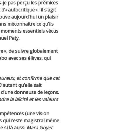
s-je pas perçu les prémices
« autocritique » ; il s’agit
uve aujourd’hui un plaisir
ans méconnaitre ce qu’ils
ux moments essentiels vécus
uel Paty.
e », de suivre globalement
abo avec ses élèves, qui
voureux, et confirme que cet
D’autant qu’elle sait
ui d’une donneuse de leçons.
dre la laïcité et les valeurs
 compétences (une vision
rs qui reste magistral même
e si là aussi
Mara Goyet