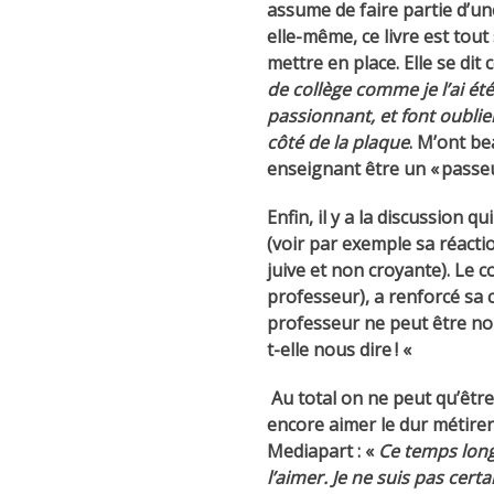
assume de faire partie d’un
elle-même, ce livre est tou
mettre en place. Elle se dit 
de collège comme je l’ai ét
passionnant, et font oubli
côté de la plaque
. M’ont be
enseignant être un « passeur
Enfin, il y a la discussion 
(voir par exemple sa réactio
juive et non croyante). Le c
professeur), a renforcé sa c
professeur ne peut être non 
t-elle nous dire ! «
Au total on ne peut qu’êtr
encore aimer le dur métirer
Mediapart : «
Ce temps long 
l’aimer. Je ne suis pas certa