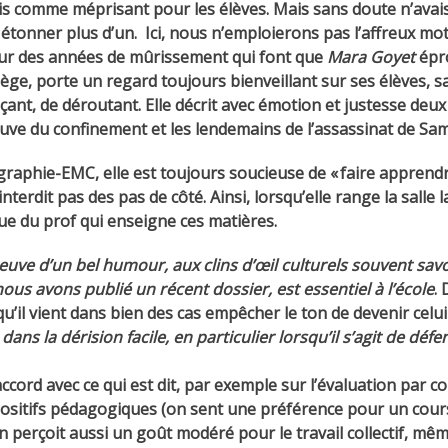
yais comme méprisant pour les élèves. Mais sans doute n’avai
n étonner plus d’un.
Ici, nous n’emploierons pas l’affreux mot d’
 sur des années de mûrissement qui font que
Mara Goyet
épro
ège, porte un regard toujours bienveillant sur ses élèves, s
çant, de déroutant. Elle décrit avec émotion et justesse de
uve du confinement et les lendemains de l’assassinat de Sam
raphie-EMC, elle est toujours soucieuse de « faire apprendr
terdit pas des pas de côté. Ainsi, lorsqu’elle range la salle l
ue du prof qui enseigne ces matières.
 preuve d’un bel humour, aux clins d’œil culturels souvent sa
s avons publié un récent dossier, est essentiel à l’école
. 
 qu’il vient dans bien des cas empêcher le ton de devenir cel
ns la dérision facile, en particulier lorsqu’il s’agit de défen
d’accord avec ce qui est dit, par exemple sur l’évaluation par
ispositifs pédagogiques (on sent une préférence pour un cou
On perçoit aussi un goût modéré pour le travail collectif, mêm