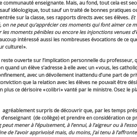
e communauté enseignante. Mais, au fond, tout cela est secon
t sauf idéologique, tout sauf un traité de bonnes pratiques
centrée sur la classe, ses rapports directs avec ses élèves
. E
é, on ne peut qu’apprécier ces moments qui font aimer ce mét
er les moments pénibles ou encore les injonctions venues d’
aucoup intéressé aussi les nombreuses évocations de ce que
 culturel ».
qui reste ouverte sur l’implication personnelle du professeur,
n quand un élève s’adresse à elle avec un « vous, les catholiqu
onfinement, avec un dévoilement inattendu d’une part de privé
onviction que la relation avec les élèves ne pouvait être dés
plus ce dérisoire « colibri » vanté par le ministre. Osez le pl
e agréablement surpris de découvrir que, par les temps prés
 d’enseignant (de collège) et prendre en considération ce 
peut mener à l’épuisement, à l’ennui, à l’aigreur ou à l’esso
ine de l’avoir apprivoisé mais, du moins, j’ai tenu à l’affronter