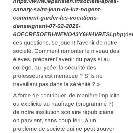
https://www.leparisien.fr/societe/apres-
sanary-saint-jean-de-luz-nogent-
comment-garder-les-vocations-
denseignant-07-02-2026-
6OFCRF5OFBHNFNO43Y6HHVRESI.php
)der
ces questions, se jouent l’avenir de notre
société. Comment remonter le niveau des
élèves, préparer l’avenir du pays si au
collège, au lycée, la sécurité des
professeurs est menacée ? S’ils ne
travaillent pas dans la sérénité ? »
A force de contribuer de manière implicite
ou explicite au naufrage (programmé ?)
de notre institution scolaire républicaine
on parvient, sans coup férir, à un
problème de société qui ne peut trouver