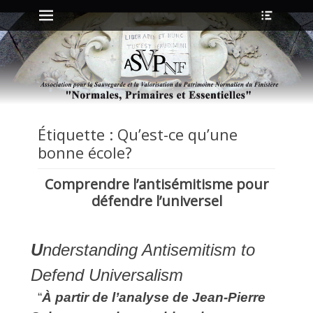
Menu principal
Ouvrir
Aller
l’en-
au
tête
contenu
ollapse
hild
enu
ollapse
Étiquette :
Qu’est-ce qu’une
hild
enu
bonne école?
Comprendre l’antisémitisme pour
ollapse
défendre l’universel
hild
enu
ollapse
hild
U
nderstanding Antisemitism to
enu
Defend Universalism
“
À partir de l’analyse de Jean‑Pierre