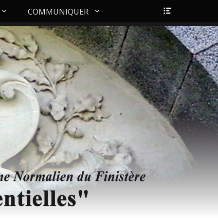
Ouvrir/Fer
COMMUNIQUER
l’en-
tête