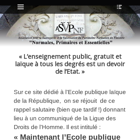
Menu principal
Ouvrir
Aller
l’en-
au
tête
contenu
ollapse
hild
enu
« L’enseignement public, gratuit et
ollapse
hild
laïque à tous les degrés est un devoir
enu
de l’Etat. »
ollapse
Sur ce site dédié à l’Ecole publique laïque
hild
enu
de la République, on se réjouit de ce
ollapse
hild
rappel salutaire (bien que tardif !) donnant
enu
lieu à un communiqué de la Ligue des
Droits de l’Homme. Il est intitulé :
« Maintenant l’Ecole publique