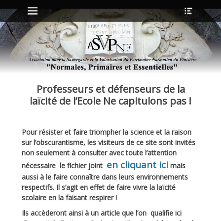
Menu principal
Ouvrir
Aller
l’en-
au
tête
contenu
ollapse
hild
enu
Professeurs et défenseurs de la
ollapse
hild
laïcité de l’Ecole Ne capitulons pas !
enu
Pour résister et faire triompher la science et la raison
ollapse
sur l’obscurantisme, les visiteurs de ce site sont invités
hild
enu
non seulement à consulter avec toute l’attention
ollapse
en cliquant ici
nécessaire le fichier joint
mais
hild
enu
aussi à le faire connaître dans leurs environnements
respectifs.
Il s’agit en effet de faire vivre la laïcité
scolaire en la faisant respirer !
Ils accèderont ainsi à un article que l’on qualifie ici