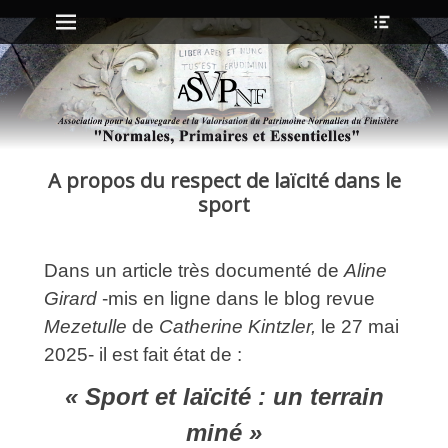
Menu principal
Ouvrir
Aller
l’en-
au
tête
contenu
ollapse
hild
enu
A propos du respect de laïcité dans le
ollapse
hild
sport
enu
Dans un article très documenté de
Aline
ollapse
hild
Girard
-mis en ligne dans le blog revue
enu
Mezetulle
de
Catherine Kintzler,
le 27 mai
ollapse
hild
2025- il est fait état de :
enu
« Sport et laïcité : un terrain
miné »