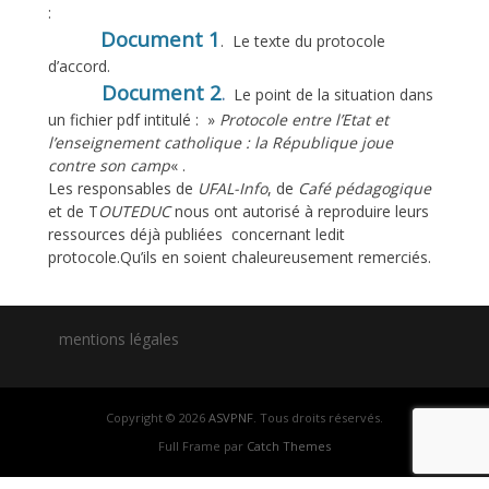
:
Document 1
. Le texte du protocole
d’accord.
Document 2
.
Le point de la situation dans
un fichier pdf intitulé : »
Protocole entre l’Etat et
l’enseignement catholique : la République joue
contre son camp
« .
Les responsables de
UFAL-Info
, de
Café pédagogique
et de T
OUTEDUC
nous ont autorisé à reproduire leurs
ressources déjà publiées concernant ledit
protocole.Qu’ils en soient chaleureusement remerciés.
mentions légales
Copyright © 2026
ASVPNF
. Tous droits réservés.
Full Frame par
Catch Themes