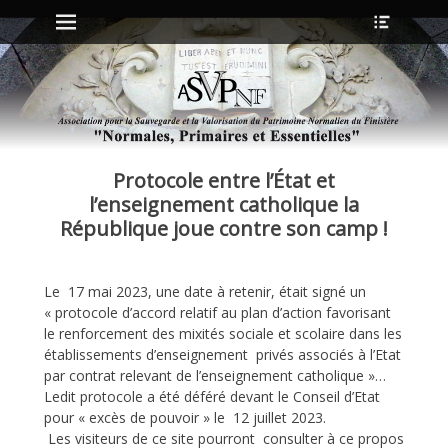
Menu principal
Ouvrir
Aller
l’en-
au
tête
contenu
ollapse
hild
enu
Protocole entre l’État et
ollapse
hild
l’enseignement catholique la
enu
République joue contre son camp !
ollapse
Le 17 mai 2023, une date à retenir, était signé un
hild
enu
« protocole d’accord relatif au plan d’action favorisant
ollapse
le renforcement des mixités sociale et scolaire dans les
hild
établissements d’enseignement privés associés à l’Etat
enu
par contrat relevant de l’enseignement catholique »…
Ledit protocole a été déféré devant le Conseil d’Etat
pour « excès de pouvoir » le 12 juillet 2023.
Les visiteurs de ce site pourront consulter à ce propos