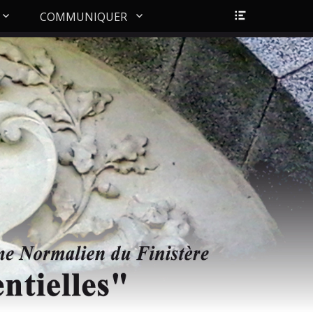
Ouvrir/Fer
COMMUNIQUER
l’en-
tête