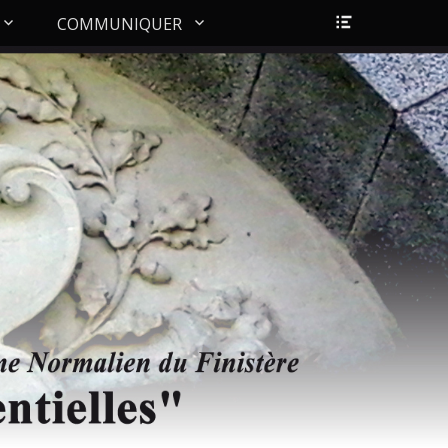
Ouvrir/Fer
COMMUNIQUER
l’en-
tête