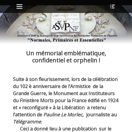
Menu principal
Ouvrir
Aller
l’en-
au
tête
contenu
ollapse
hild
enu
Un mémorial emblématique,
ollapse
hild
confidentiel et orphelin !
enu
Suite à son fleurissement, lors de la célébration
ollapse
du 102 è anniversaire de l’Armistice de la
hild
enu
Grande Guerre, le Monument aux Instituteurs
ollapse
du Finistère Morts pour la France édifié en 1924
hild
enu
et « reconfiguré » à la Libération a retenu
l’attention de
Pauline Le Morlec,
journaliste au
Télégramme
.
Ceci a donné lieu à une publication sur le