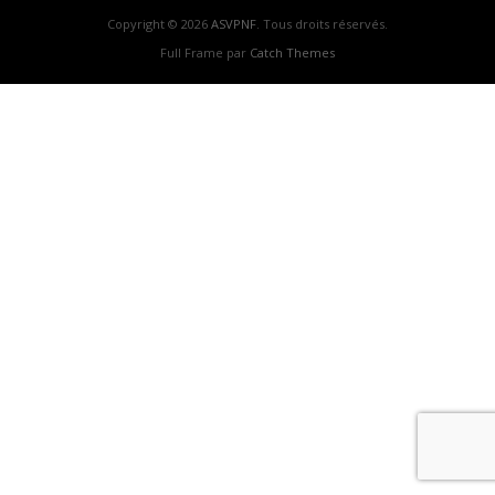
Copyright © 2026
ASVPNF
. Tous droits réservés.
Full Frame par
Catch Themes