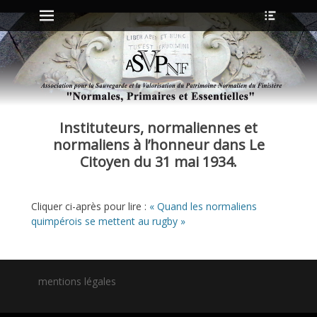
Menu principal
Ouvrir
Aller
l’en-
au
tête
contenu
ollapse
hild
enu
Instituteurs, normaliennes et
ollapse
hild
normaliens à l’honneur dans Le
enu
Citoyen du 31 mai 1934.
ollapse
Cliquer ci-après pour lire :
« Quand les normaliens
hild
enu
quimpérois se mettent au rugby »
ollapse
hild
enu
mentions légales