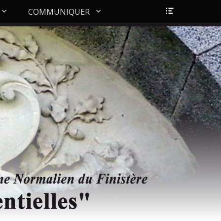
Ouvrir/Fer
COMMUNIQUER
l’en-
tête