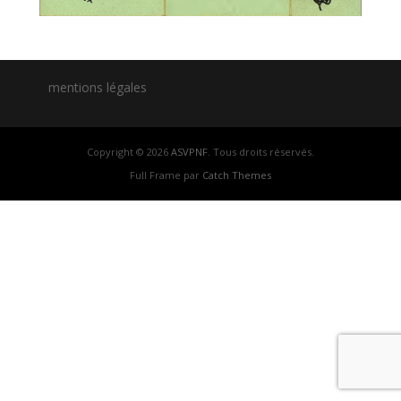
mentions légales
Copyright © 2026
ASVPNF
. Tous droits réservés.
Full Frame par
Catch Themes