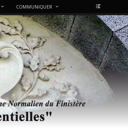
Ouvrir/Fer
COMMUNIQUER
l’en-
tête