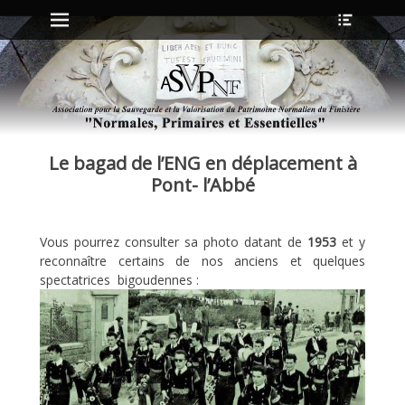
Menu principal
Ouvrir
Aller
l’en-
au
tête
contenu
ollapse
hild
enu
Le bagad de l’ENG en déplacement à
ollapse
hild
Pont- l’Abbé
enu
Vous pourrez consulter sa photo datant de
1953
et y
ollapse
reconnaître certains de nos anciens et quelques
hild
enu
spectatrices bigoudennes :
ollapse
hild
enu