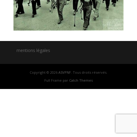
mentions légales
Copyright © 2026
ASVPNF
. Tous droits réservés.
Full Frame par
Catch Themes