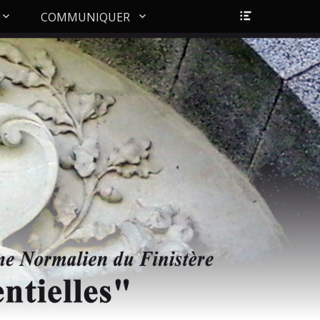
Ouvrir/Fer
COMMUNIQUER
l’en-
tête