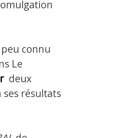
romulgation
e peu connu
ans Le
r
deux
 ses résultats
BAL
de