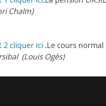
ri Chalm)
2 cliquer ici
.Le cours normal
sibal (Louis Ogès)