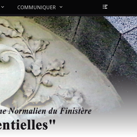
Ouvrir/Fer
COMMUNIQUER
l’en-
tête