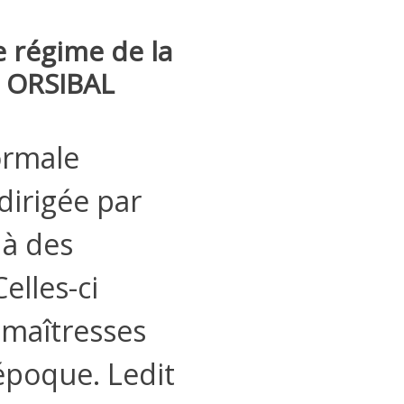
 régime de la
n ORSIBAL
normale
 dirigée par
 à des
elles-ci
 maîtresses
’époque. Ledit