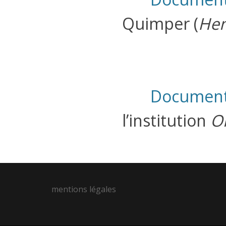
Quimper (
Hen
Document 
l’institution
Or
mentions légales