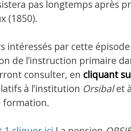
istera pas longtemps après p
ux (1850).
 intéressés par cette épisod
ion de l’instruction primaire d
rront consulter, en
cliquant su
tifs à l’institution
Orsibal
et à
 formation.
1 cliquer ici
.
La pension
ORSI