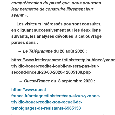
compréhension du passé que nous pourrons
leur permettre de construire librement leur
avenir
».
Les visiteurs intéressés pourront consulter,
en cliquant successivement sur les deux liens
suivants, les analyses dévolues à cet ouvrage
parues dans :
–
Le Télégramme
du 28 août 2020 :
https://www.letelegramme.fr/finistere/plouhinec/yvon
trividic-bouer-reedite-l-oubli-ne-sera-pas-leur-
second-linceul-28-08-2020-12605188.php
–
Ouest-France
du 8 septembre 2020 :
https://www.ouest-
france.fr/bretagne/finistere/cap-sizun-yvonne-
trividic-bouer-reedite-son-recueil-de-
temoignages-de-resistants-6965153