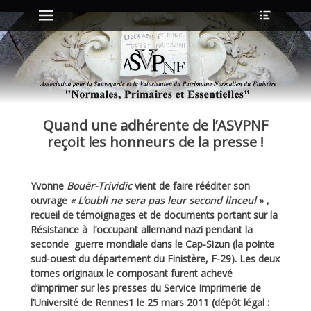
Menu principal
Ouvrir
Aller
l’en-
au
tête
contenu
ollapse
hild
enu
Quand une adhérente de l’ASVPNF
ollapse
hild
reçoit les honneurs de la presse !
enu
Yvonne
Bouër-Trividic
vient de faire rééditer son
ollapse
ouvrage
« L’oubli ne sera pas leur second linceul
» ,
hild
enu
recueil de témoignages et de documents portant sur la
ollapse
Résistance à l’occupant allemand nazi pendant la
hild
seconde guerre mondiale dans le Cap-Sizun (la pointe
enu
sud-ouest du département du Finistère, F-29). Les deux
tomes originaux le composant furent achevé
d’imprimer sur les presses du Service Imprimerie de
l’Université de Rennes1 le 25 mars 2011 (dépôt légal :