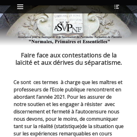
Menu principal
Ouvrir
Aller
l’en-
au
tête
contenu
ollapse
hild
enu
Faire face aux contestations de la
ollapse
hild
laïcité et aux dérives du séparatisme.
enu
Ce sont ces termes à charge que les maîtres et
ollapse
professeurs de l’Ecole publique rencontrent en
hild
enu
abordant l’année 2021. Pour les assurer de
ollapse
notre soutien et les engager à résister avec
hild
enu
discernement et fermeté à l’autocensure nous
nous devons, pour le moins, de communiquer
tant sur la réalité (statistique)de la situation que
sur les expériences remarquables en cours