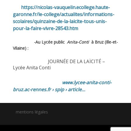
https://nicolas-vauquelin.ecollege.haute-
garonne.fr/le-college/actualites/informations-
scolaires/quinzaine-de-la-laicite-tous-unis-
pour-la-faire-vivre-28543.htm
-Au Lycée public
Anita-Conti
à Bruz (Ille-et-
Vilaine) :
JOURNÉE DE LA LAÏCITÉ –
Lycée Anita Conti
www.lycee-anita-conti-
bruz.ac-rennes.fr › spip › article…
mentions légales