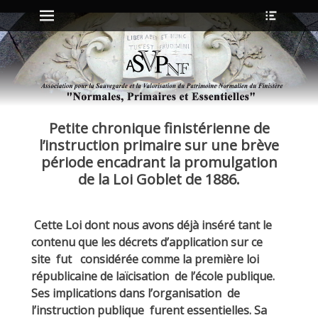
Menu principal
Ouvrir
Aller
l’en-
au
tête
contenu
ollapse
hild
enu
Petite chronique finistérienne de
ollapse
hild
l’instruction primaire sur une brève
enu
période encadrant la promulgation
de la Loi Goblet de 1886.
ollapse
hild
enu
Cette Loi dont nous avons déjà inséré tant le
ollapse
contenu que les décrets d’application sur ce
hild
enu
site fut considérée comme la première loi
républicaine de laïcisation de l’école publique.
Ses implications dans l’organisation de
l’instruction publique furent essentielles. Sa