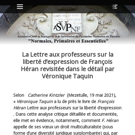
Menu principal
Ouvrir
Aller
l’en-
au
tête
contenu
ollapse
hild
enu
La Lettre aux professeurs sur la
ollapse
hild
liberté d’expression de François
enu
Héran revisitée dans le détail par
Véronique Taquin
ollapse
hild
enu
Selon
Catherine Kintzler
(Mezetulle, 19 mai 2021),
ollapse
«
Véronique Taquin
a lu de près le livre de
François
hild
Héran
Lettre aux professeurs sur la liberté d’expression
enu
. Dans cette analyse critique détaillée et documentée,
elle met en évidence, notamment, comment
F. Héran
appelle de ses vœux un droit multiculturaliste (sous
forme d’une diversité juridique surplombante) qui, par