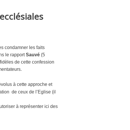
ecclésiales
es condamner les faits
ns le rapport
Sauvé
(5
 fidèles de cette confession
mentateurs.
évolus à cette approche et
tion de ceux de l’Eglise (il
toriser à représenter ici des