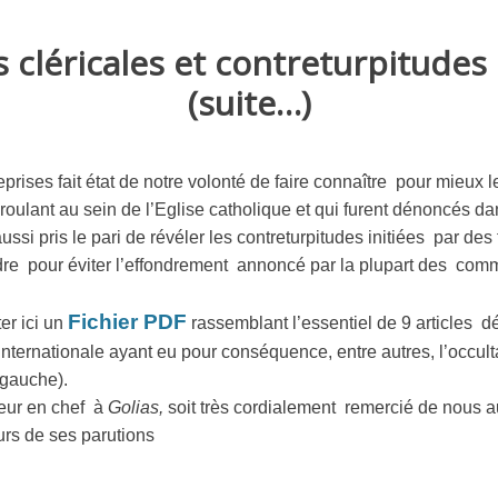
 cléricales et contreturpitudes 
(suite…)
rises fait état de notre volonté de faire connaître pour mieux l
roulant au sein de l’Eglise catholique et qui furent dénoncés da
ssi pris le pari de révéler les contreturpitudes initiées par des
rdre pour éviter l’effondrement annoncé par la plupart des com
Fichier PDF
er ici un
rassemblant l’essentiel de 9 articles d
internationale ayant eu pour conséquence, entre autres, l’occulta
 gauche).
teur en chef à
Golias,
soit très cordialement remercié de nous au
urs de ses parutions