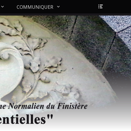
Ouvrir/Fer
COMMUNIQUER
l’en-
tête