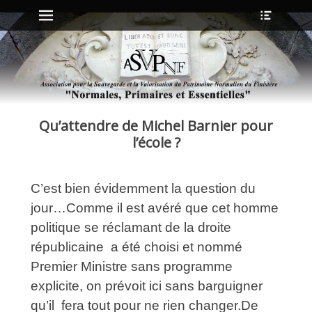
Menu principal
Ouvrir
Aller
l’en-
au
tête
contenu
ollapse
hild
enu
Qu’attendre de Michel Barnier pour
ollapse
hild
l’école ?
enu
C’est bien évidemment la question du
ollapse
hild
jour…Comme il est avéré que cet homme
enu
politique se réclamant de la droite
ollapse
hild
républicaine a été choisi et nommé
enu
Premier Ministre sans programme
explicite, on prévoit ici sans barguigner
qu’il fera tout pour ne rien changer.De