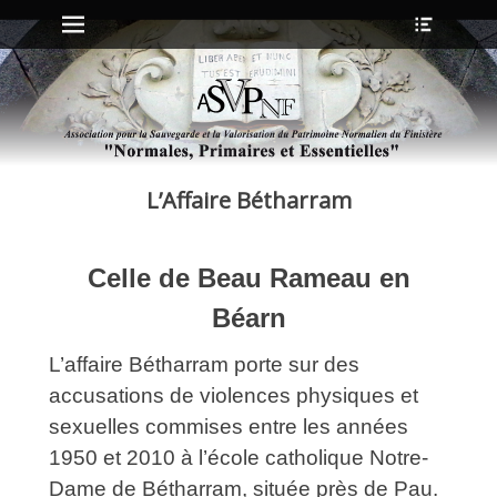
Menu principal
Ouvrir
Aller
l’en-
au
tête
contenu
ollapse
hild
enu
L’Affaire Bétharram
ollapse
hild
enu
Celle de Beau Rameau en
ollapse
Béarn
hild
enu
L’affaire Bétharram porte sur des
ollapse
hild
accusations de violences physiques et
enu
sexuelles commises entre les années
1950 et 2010 à l’école catholique Notre-
Dame de Bétharram, située près de Pau.