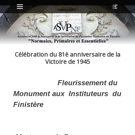
Menu principal
Ouvrir
Aller
l’en-
au
tête
contenu
ollapse
hild
enu
Célébration du 81è anniversaire de la
ollapse
hild
Victoire de 1945
enu
Fleurissement du
ollapse
hild
Monument aux Instituteurs du
enu
ollapse
Finistère
hild
enu