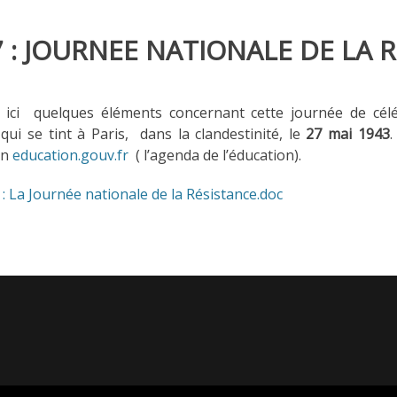
7 : JOURNEE NATIONALE DE LA R
t ici quelques éléments concernant cette journée de cél
i se tint à Paris, dans la clandestinité, le
27 mai 1943
.
en
education.gouv.fr
( l’agenda de l’éducation).
: La Journée nationale de la Résistance.doc