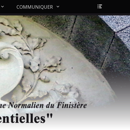
Ouvrir/Fer
COMMUNIQUER
l’en-
tête