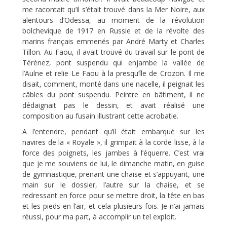
me racontait qu’il s’était trouvé dans la Mer Noire, aux
alentours d’Odessa, au moment de la révolution
bolchevique de 1917 en Russie et de la révolte des
marins français emmenés par André Marty et Charles
Tillon. Au Faou, il avait trouvé du travail sur le pont de
Térénez, pont suspendu qui enjambe la vallée de
l’Aulne et relie Le Faou à la presqu’île de Crozon. Il me
disait, comment, monté dans une nacelle, il peignait les
câbles du pont suspendu. Peintre en bâtiment, il ne
dédaignait pas le dessin, et avait réalisé une
composition au fusain illustrant cette acrobatie.
A l’entendre, pendant qu’il était embarqué sur les
navires de la « Royale », il grimpait à la corde lisse, à la
force des poignets, les jambes à l’équerre. C’est vrai
que je me souviens de lui, le dimanche matin, en guise
de gymnastique, prenant une chaise et s’appuyant, une
main sur le dossier, l’autre sur la chaise, et se
redressant en force pour se mettre droit, la tête en bas
et les pieds en l’air, et cela plusieurs fois. Je n’ai jamais
réussi, pour ma part, à accomplir un tel exploit.