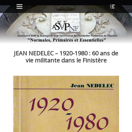
Menu principal
Ouvrir
Aller
l’en-
au
tête
contenu
ollapse
hild
enu
JEAN NEDELEC – 1920-1980 : 60 ans de
ollapse
hild
vie militante dans le Finistère
enu
ollapse
hild
enu
ollapse
hild
enu