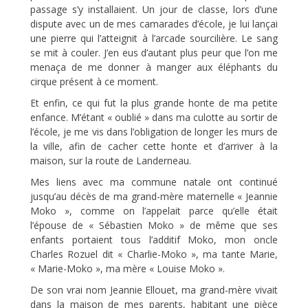
passage s’y installaient. Un jour de classe, lors d’une
dispute avec un de mes camarades d’école, je lui lançai
une pierre qui l’atteignit à l’arcade sourcilière. Le sang
se mit à couler. J’en eus d’autant plus peur que l’on me
menaça de me donner à manger aux éléphants du
cirque présent à ce moment.
Et enfin, ce qui fut la plus grande honte de ma petite
enfance. M’étant « oublié » dans ma culotte au sortir de
l’école, je me vis dans l’obligation de longer les murs de
la ville, afin de cacher cette honte et d’arriver à la
maison, sur la route de Landerneau.
Mes liens avec ma commune natale ont continué
jusqu’au décès de ma grand-mère maternelle « Jeannie
Moko », comme on l’appelait parce qu’elle était
l’épouse de « Sébastien Moko » de même que ses
enfants portaient tous l’additif Moko, mon oncle
Charles Rozuel dit « Charlie-Moko », ma tante Marie,
« Marie-Moko », ma mère « Louise Moko ».
De son vrai nom Jeannie Ellouet, ma grand-mère vivait
dans la maison de mes parents, habitant une pièce