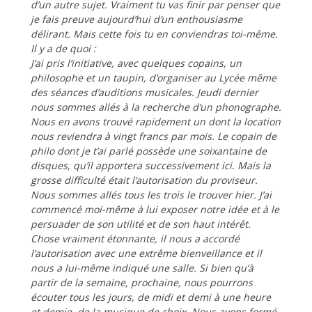
d’un autre sujet. Vraiment tu vas finir par penser que
je fais preuve aujourd’hui d’un enthousiasme
délirant. Mais cette fois tu en conviendras toi-même.
Il y a de quoi :
J’ai pris l’initiative, avec quelques copains, un
philosophe et un taupin, d’organiser au Lycée même
des séances d’auditions musicales. Jeudi dernier
nous sommes allés à la recherche d’un phonographe.
Nous en avons trouvé rapidement un dont la location
nous reviendra à vingt francs par mois. Le copain de
philo dont je t’ai parlé possède une soixantaine de
disques, qu’il apportera successivement ici. Mais la
grosse difficulté était l’autorisation du proviseur.
Nous sommes allés tous les trois le trouver hier. J’ai
commencé moi-même à lui exposer notre idée et à le
persuader de son utilité et de son haut intérêt.
Chose vraiment étonnante, il nous a accordé
l’autorisation avec une extrême bienveillance et il
nous a lui-même indiqué une salle. Si bien qu’à
partir de la semaine, prochaine, nous pourrons
écouter tous les jours, de midi et demi à une heure
et demie, de la musique de choix. Nous avons formé