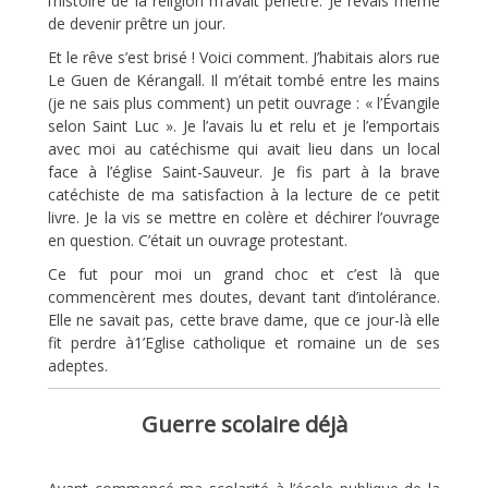
l’histoire de la religion m’avait pénétré. Je rêvais même
de devenir prêtre un jour.
Et le rêve s’est brisé ! Voici comment. J’habitais alors rue
Le Guen de Kérangall. Il m’était tombé entre les mains
(je ne sais plus comment) un petit ouvrage : « l’Évangile
selon Saint Luc ». Je l’avais lu et relu et je l’emportais
avec moi au catéchisme qui avait lieu dans un local
face à l’église Saint-Sauveur. Je fis part à la brave
catéchiste de ma satisfaction à la lecture de ce petit
livre. Je la vis se mettre en colère et déchirer l’ouvrage
en question. C’était un ouvrage protestant.
Ce fut pour moi un grand choc et c’est là que
commencèrent mes doutes, devant tant d’intolérance.
Elle ne savait pas, cette brave dame, que ce jour-là elle
fit perdre à1’Eglise catholique et romaine un de ses
adeptes.
Guerre scolaire déjà