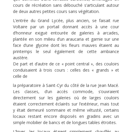
cours de récréation sans débouché s’articulant autour
de deux autres petites cours sans végétation.
L’entrée du Grand Lycée, plus ancien, se faisait rue
Voltaire par un portail donnant accès à une cour
d’honneur exiguë entourée de galeries à arcades,
plantée en son milieu d’un araucaria et garnie sur une
face d’une glycine dont les fleurs mauves étaient au
printemps le seul également de cette ambiance
austère.
De part et d’autre de ce « point central », des couloirs
conduisaient à trois cours : celles des « grands » et
celle de
la préparatoire à Saint-Cyr du côté de la rue Jean Macé.
Les classes, d’un accès commode, s’ouvraient
directement sur les galeries où de larges couloirs
étaient correctement éclairés sur l’extérieur, mais tout
y était demeuré sommaire et même vétusté, certains
locaux restant encore disposés en gradins avec un
simple mobilier de bancs et de longues tables étroites.
L’hiver, les locaux étaient simplement chauffés au