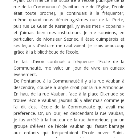
Ayant commencé ma scolarité à l’école publique de la
rue de la Communauté (habitant rue de l’Eglise, l’école
était toute proche), je continuais à la fréquenter,
même quand nous déménageâmes rue de la Porte,
puis rue Le Guen de Kerangall. J’y avais mes « copains »
et j’aimais bien mes instituteurs. Je me souviens, en
particulier, de Monsieur Seznec. Il était quimpérois et
ses leçons d’histoire me captivaient. Je lisais beaucoup
grâce à la bibliothèque de l’école.
Le fait d’avoir continué à fréquenter l’Ecole de la
Communauté, me valut un jour de vivre un curieux
événement.
De Pontaniou à la Communauté il y a la rue Vauban à
descendre, coupée à angle droit par la rue Armorique.
En haut de la rue Vauban, face à la place Dixmude se
trouve l’école Vauban. J’aurais dû y aller mais comme je
l’ai dit c’est l’école de la Communauté qui avait ma
préférence. Or, un jour, en descendant la rue Vauban,
je fus arrêté à la hauteur de la rue Armorique, par un
groupe d’élèves de l’école Vauban qui faisait barrage
aux enfants qui fréquentaient l’école privée Saint-