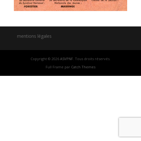
mentions légales
Copyright © 2026
ASVPNF
. Tous droits réservés.
Full Frame par
Catch Themes