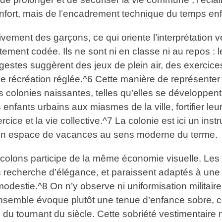
nfort, mais de l’encadrement technique du temps enf
vement des garçons, ce qui oriente l’interprétation 
rtement codée. Ils ne sont ni en classe ni au repos : l
gestes suggèrent des jeux de plein air, des exercice
 récréation réglée.^6 Cette manière de représenter
s colonies naissantes, telles qu’elles se développen
enfants urbains aux miasmes de la ville, fortifier leur
exercice et la vie collective.^7 La colonie est ici un 
 un espace de vacances au sens moderne du terme.
s colons participe de la même économie visuelle. Le
s recherche d’élégance, et paraissent adaptés à une 
odestie.^8 On n’y observe ni uniformisation militaire s
l’ensemble évoque plutôt une tenue d’enfance sobre,
du tournant du siècle. Cette sobriété vestimentaire 