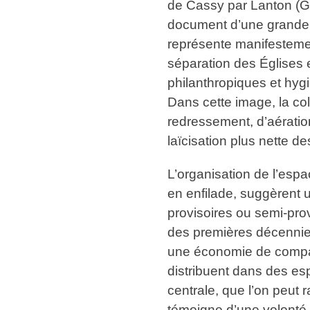
de Cassy par Lanton (Gir
document d’une grande d
représente manifestemen
séparation des Églises e
philanthropiques et hyg
Dans cette image, la c
redressement, d’aération
laïcisation plus nette de
L’organisation de l’espa
en enfilade, suggèrent 
provisoires ou semi-pro
des premières décennies
une économie de compart
distribuent dans des esp
centrale, que l’on peut
témoigne d’une volonté d