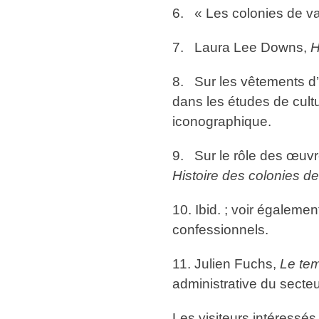
6. « Les colonies de vac
7. Laura Lee Downs,
H
8. Sur les vêtements d’
dans les études de cultu
iconographique.
9. Sur le rôle des œuvr
Histoire des colonies d
10. Ibid. ; voir égalem
confessionnels.
11. Julien Fuchs,
Le tem
administrative du secteur
Les visiteurs intéressés