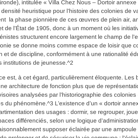
onde), intitulée « Villa Chez Nous – Dortoir annexe »,
ensité heuristique pour l’histoire des colonies de v
t la phase pionnière de ces œuvres de plein air, ant
t de l’État de 1905, donc à un moment où les initiat
iénistes structurent encore largement le champ de l
olonie se donne moins comme espace de loisir que c
 et de discipline, conformément à une rationalité éd
s institutions de jeunesse.^2
ce est, à cet égard, particulièrement éloquente. Les
une architecture de fonction plus que de représentat
visoires analysées par l’historiographie des colonie
 du phénomène.^3 L’existence d’un « dortoir annexe 
imentation des usages : dormir, se regrouper, jouer 
aces différenciés, selon une logique d’administration
 raisonnablement supposer éclairée par une ampoule
e prolonger et de sécuriser la vie commune ; l’éclair