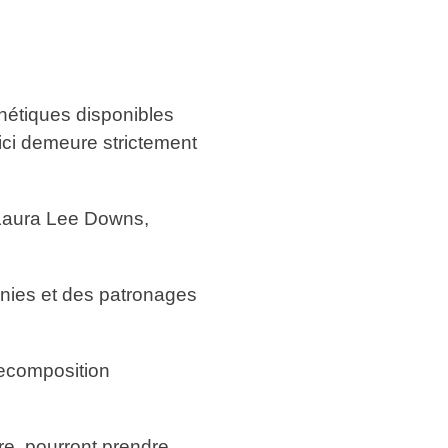
thétiques disponibles
 ici demeure strictement
 Laura Lee Downs,
onies et des patronages
a recomposition
ire, pourront prendre