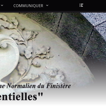
Ouvrir/Fer
COMMUNIQUER
l’en-
tête