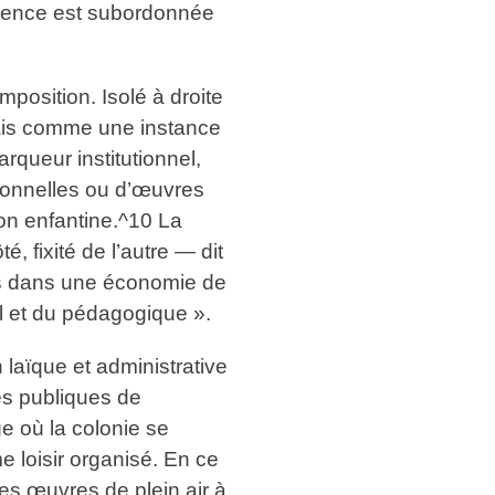
arence est subordonnée
position. Isolé à droite
mais comme une instance
rqueur institutionnel,
sionnelles ou d’œuvres
ion enfantine.^10 La
, fixité de l’autre — dit
its dans une économie de
al et du pédagogique ».
laïque et administrative
ues publiques de
ge où la colonie se
 loisir organisé. En ce
des œuvres de plein air à