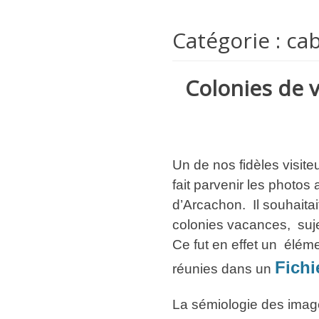
Catégorie :
cab
Colonies de 
Un de nos fidèles visit
fait parvenir les photos
d’Arcachon. Il souhaitait
colonies vacances, suje
Ce fut en effet un élém
Fichi
réunies dans un
La sémiologie des image