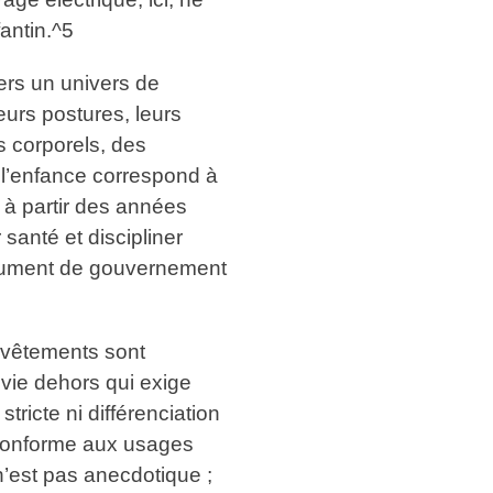
antin.^5
vers un univers de
eurs postures, leurs
s corporels, des
 l’enfance correspond à
t à partir des années
 santé et discipliner
instrument de gouvernement
s vêtements sont
vie dehors qui exige
tricte ni différenciation
 conforme aux usages
n’est pas anecdotique ;