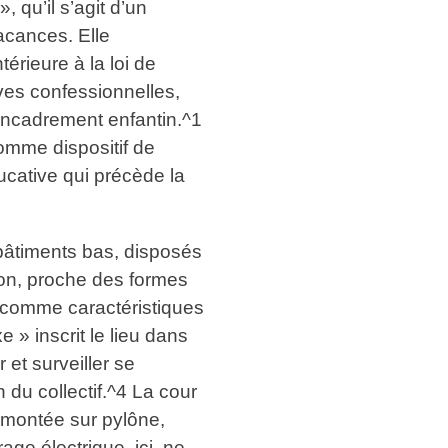
 qu’il s’agit d’un
acances. Elle
érieure à la loi de
ives confessionnelles,
’encadrement enfantin.^1
omme dispositif de
ucative qui précède la
 bâtiments bas, disposés
ion, proche des formes
s comme caractéristiques
» inscrit le lieu dans
et surveiller se
 du collectif.^4 La cour
 montée sur pylône,
age électrique, ici, ne