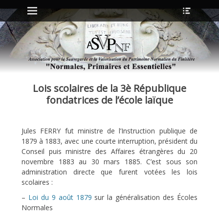
Menu principal
Ouvrir
Aller
l’en-
au
tête
contenu
ollapse
hild
enu
Lois scolaires de la 3è République
ollapse
hild
fondatrices de l’école laïque
enu
Jules FERRY fut ministre de l’Instruction publique de
ollapse
1879 à 1883, avec une courte interruption, président du
hild
enu
Conseil puis ministre des Affaires étrangères du 20
ollapse
novembre 1883 au 30 mars 1885. C’est sous son
hild
administration directe que furent votées les lois
enu
scolaires :
–
Loi du 9 août 1879
sur la généralisation des Écoles
Normales