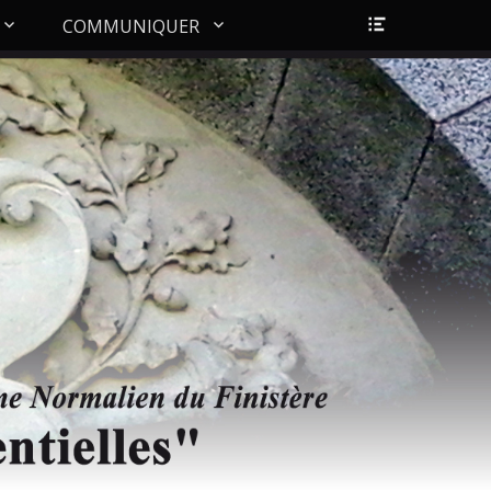
Ouvrir/Fer
COMMUNIQUER
l’en-
tête