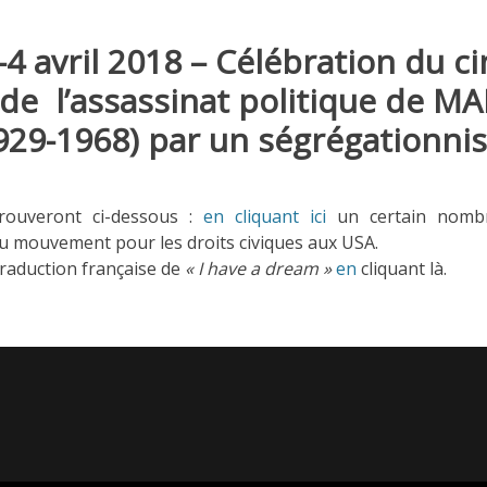
8-4 avril 2018 – Célébration du 
 de l’assassinat politique de 
929-1968) par un ségrégationnis
trouveront ci-dessous :
en cliquant ici
un certain nombr
du mouvement pour les droits civiques aux USA.
 traduction française de
«
I have a dream »
en
cliquant là.