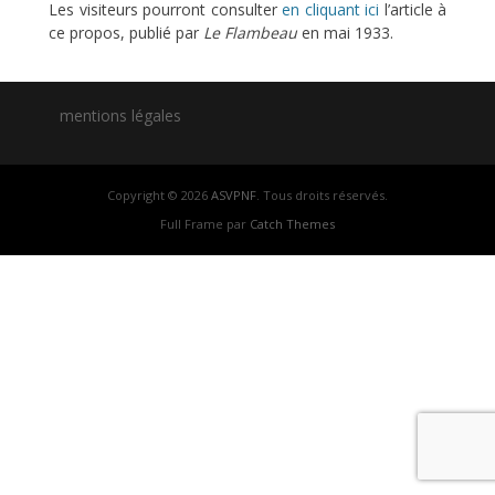
Les visiteurs pourront consulter
en cliquant ici
l’article à
ce propos, publié par
Le Flambeau
en mai 1933.
mentions légales
Copyright © 2026
ASVPNF
. Tous droits réservés.
Full Frame par
Catch Themes