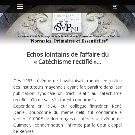
Menu principal
Ouvrir
Aller
l’en-
au
tête
contenu
ollapse
hild
enu
Echos lointains de l’affaire du
ollapse
hild
« Catéchisme rectifié »…
enu
Dès 1933, l’évêque de Laval faisait traduire en justice
ollapse
des instituteurs mayennais ayant fait paraître dans leur
hild
enu
publication syndicale un tract relatif au catéchisme
ollapse
rectifié… On ne sait s’ils furent condamnés.
hild
Cependant en 1934, leur collègue finistérien René
enu
Daniel, soupçonné du même délit, fut condamné à
verser 10 000F de dommages et intérêts à l’évêque de
Quimper, condamnation infirmée par la Cour d’appel
de Rennes.