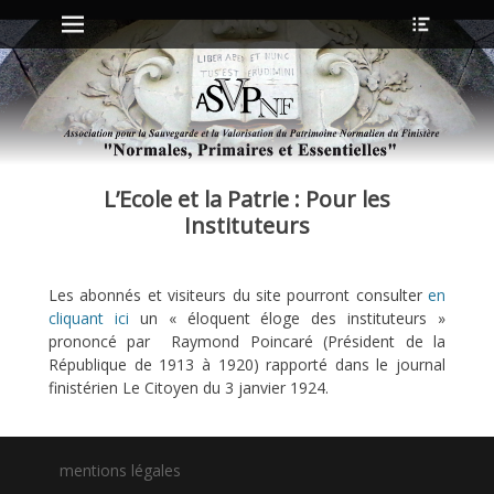
Menu principal
Ouvrir
Aller
l’en-
au
tête
contenu
ollapse
hild
enu
L’Ecole et la Patrie : Pour les
ollapse
hild
Instituteurs
enu
Les abonnés et visiteurs du site pourront consulter
en
ollapse
cliquant ici
un « éloquent éloge des instituteurs »
hild
enu
prononcé par Raymond Poincaré (Président de la
ollapse
République de 1913 à 1920) rapporté dans le journal
hild
finistérien Le Citoyen du 3 janvier 1924.
enu
mentions légales