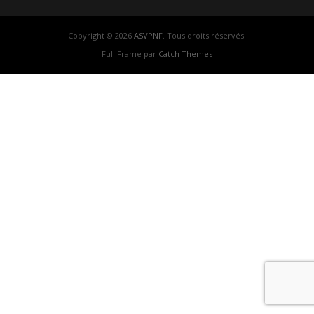
Copyright © 2026
ASVPNF
. Tous droits réservés.
Full Frame par
Catch Themes