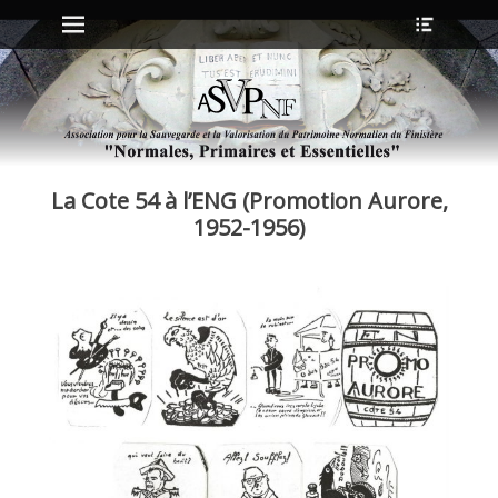
Menu principal
Ouvrir
Aller
l’en-
au
tête
contenu
ollapse
hild
enu
La Cote 54 à l’ENG (Promotion Aurore,
ollapse
hild
1952-1956)
enu
ollapse
hild
enu
ollapse
hild
enu