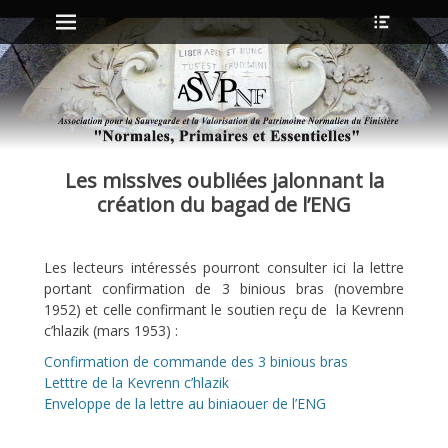
Menu principal
Ouvrir
Aller
l’en-
au
tête
contenu
ollapse
hild
enu
Les missives oubliées jalonnant la
ollapse
hild
création du bagad de l’ENG
enu
Les lecteurs intéressés pourront consulter ici la lettre
ollapse
portant confirmation de 3 binious bras (novembre
hild
enu
1952) et celle confirmant le soutien reçu de la Kevrenn
ollapse
c’hlazik (mars 1953) :
hild
enu
Confirmation de commande des 3 binious bras
Letttre de la Kevrenn c’hlazik
Enveloppe de la lettre au biniaouer de l’ENG