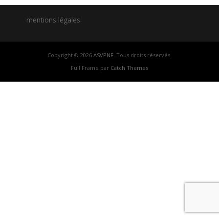
mentions légales
Copyright © 2026
ASVPNF
. Tous droits réservés.
Full Frame par
Catch Themes