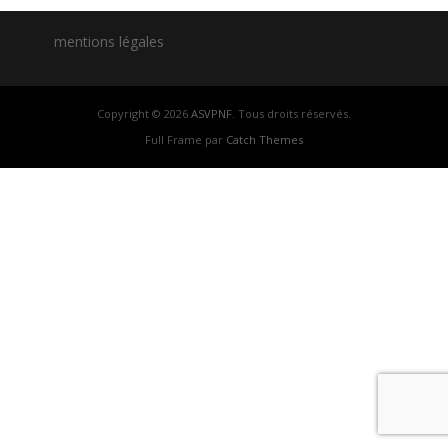
mentions légales
Copyright © 2026
ASVPNF
. Tous droits réservés.
Full Frame par
Catch Themes