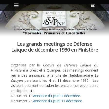
Menu principal
Ouvrir
Aller
l’en-
au
tête
contenu
ollapse
hild
enu
Les grands meetings de Défense
ollapse
hild
Laïque de décembre 1930 en Finistère
enu
Organisés par le
Comité de Défense Laïque du
ollapse
Finistère
à Brest et à Quimper, ces meetings donnent
hild
enu
lieu à des annonces, à la une de l’hebdomadaire
Le
ollapse
Citoyen
paraissant les 4 et 11 décembre 1930. Les
hild
visiteurs pourront consulter les encarts correspondants
enu
en cliquant ici :
Document 1 :
Annonce du jeudi 4 décembre
.
Document 2 :
Annonce du jeudi 11 décembre
.